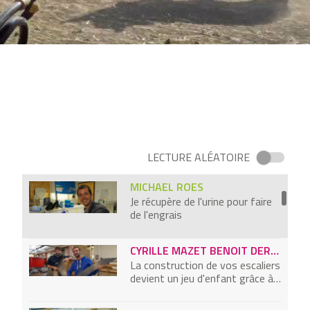
J'ai inventé le mur végétal
JUNIOR FRITZ JACQUET
Je sculpte du papier sulfurisé en
luminaire
NIGEL STANSFIELD
Nigel Stanfield - Interface
LECTURE ALÉATOIRE
MICHAEL ROES
Je récupère de l'urine pour faire
de l'engrais
CYRILLE MAZET BENOIT DERVIEUX
La construction de vos escaliers
devient un jeu d'enfant grâce à
nous