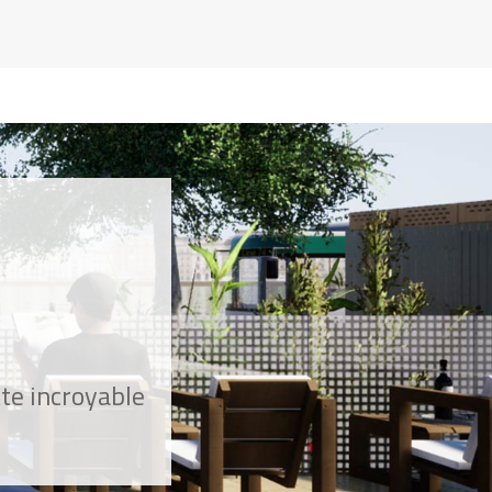
CLÉMENT HOULLIER
Je lave votre verre en dix
secondes à la vapeur
JOAQUIM HASCH
J'ai mis au point un aggloméré
100% biosourcé
KAYLI VEE LEVITAN
Notre magasin de rue permet
aux SDF de s'habiller
gratuitement
JEAN-LOUIS LOUVEL
L'écologie est une valeur visée à
mes palettes
tte incroyable
ULYSSE HELLOUIN
Nous fabriquons des matériaux
avec les biodéchets urbains