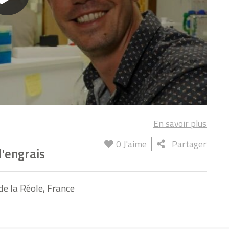
En savoir plus
0
J'aime
Partager
l'engrais
 la Réole, France