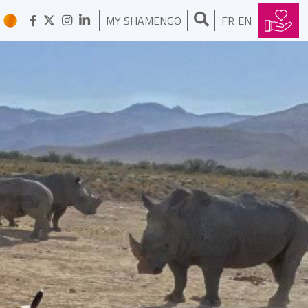
J'isole vos sols avec vos
bouteilles en verre usagé
MY SHAMENGO
FR
EN
OLIVIER GODIN
Mon chauffage solaire
thermique est le plus efficace
du marché
BENOÎT TROUVÉ
J’ai crée un hybride entre le vélo
et la voiture à l’énergie solaire
JEAN DANIEL MULLER ET JEAN MICHEL RICARD
Pratiquez avec nous l'activité
physique adaptée, le passeport
santé du XXIème siècle !
OLIVIER JOFFRE
Je bloque naturellement vos
remontées capillaires
PATRICK BLANC