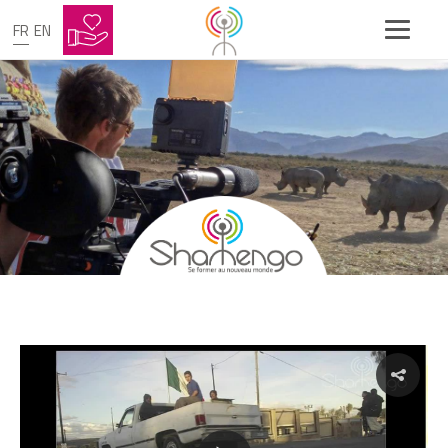
FR
EN