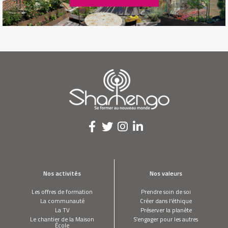
CONTACT
Nos activités
Nos valeurs
Les offres de formation
Prendre soin de soi
La communauté
Créer dans l’éthique
La TV
Préserver la planète
Le chantier de la Maison
S’engager pour les autres
École