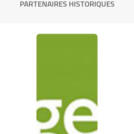
PARTENAIRES HISTORIQUES
MGEN,
Partenaire
Fondateur de
Shamengo
La MGEN est le
partenaire fondateur qui
a permis le lancement de
Shamengo. Le groupe
MGEN s’engage
durablement pour une
performance sociétale
ambitieuse au bénéfice