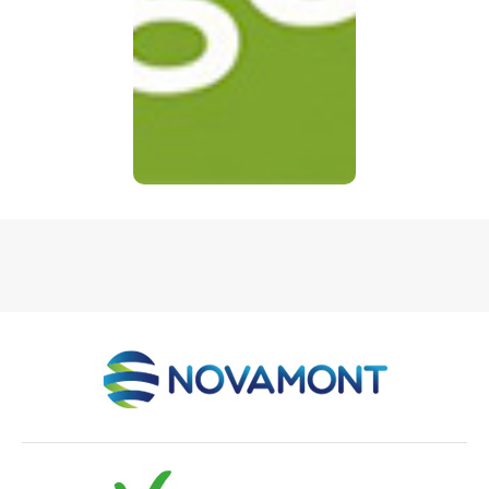
de tous. Avec près de 4
millions de personnes
protégées, le groupe
MGEN est un acteur
majeur de la protection
sociale et la première
mutuelle de la fonction
publique.