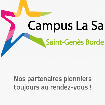
Salle sont des établissements se
réfèrant aux valeurs évangéliques et
aux intuitions pédagogiques,
éducatives et spirituelles de saint
Jean-Baptiste de La Salle, fondateur
des Frères des Ecoles Chrétiennes.
Le campus La Salle propose 3 pôles
ECAM, Énergies ainsi qu’Audiovisuel
avec lequel nous avons travaillé pour le
projet Éco Challenge Shamengo.
Nos partenaires pionniers
toujours au rendez-vous !