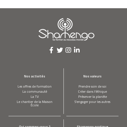
Nos activités
Nos valeurs
Les offres de formation
Prendre soin de soi
La communauté
Créer dans l’éthique
La TV
Préserver la planète
Le chantier de la Maison
S’engager pour les autres
École
Qui sommes-nous ?
Shamengo pratique