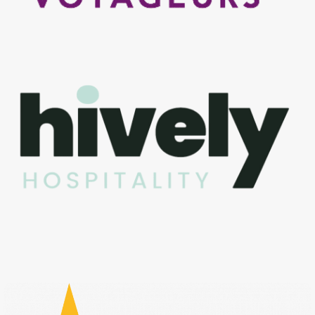
de sa culture et de ses actions.
Hively Hospitality rassemble plus de
80 hôtels et thalassothérapies en
France et en Europe.
Une ruche vivante qui offre de
nouvelles voies d’épanouissement
dans les métiers de l’hôtellerie, de la
restauration et du bien-être grâce à
son réseau d’enseignes sous franchise.
L’ensemble scolaire Saint-Genès La