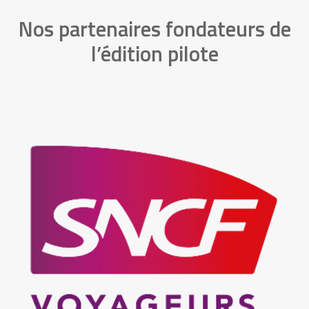
Nos partenaires fondateurs de
l’édition pilote
Chargée du transport de voyageurs en France et en Europe,
SNCF Voyageurs, société du groupe SNCF, propose des
solutions de mobilité verte et de maintenance du matériel
roulant à ses clients et partenaires : voyageurs, Autorités
Organisatrices des Transports, opérateurs ferroviaires,
industriels et constructeurs.
Leur mission est de proposer les meilleures solutions de
mobilité verte pour les voyageurs, pour répondre aux besoins
de tous en matière d’offre, de coût, de qualité de service et
de respect de l’environnement, en s’adaptant en permanence
aux nouveaux usages.
Pour y répondre, SNCF Voyageurs place l’innovation au coeur