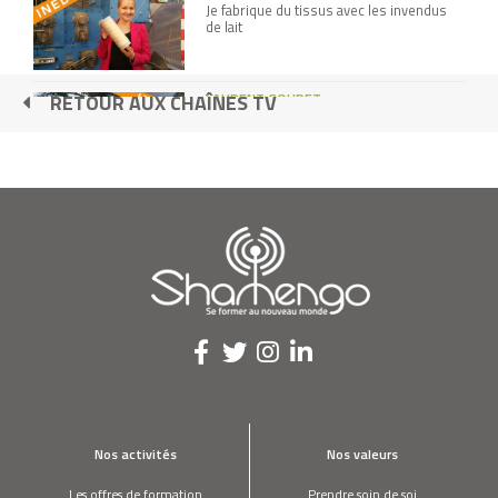
Je fabrique du tissus avec les invendus
de lait
LAURENT GOUDET
RETOUR AUX CHAÎNES TV
Je construis des maisons en béton
végétal
CHARLIE TODD
J’ai créé les flash mob
JOSH NESBIT
Je sauve des vies grâce au téléphone
portable
JANOS TERBE
Mes meubles font un carton !
Nos activités
Nos valeurs
Les offres de formation
Prendre soin de soi