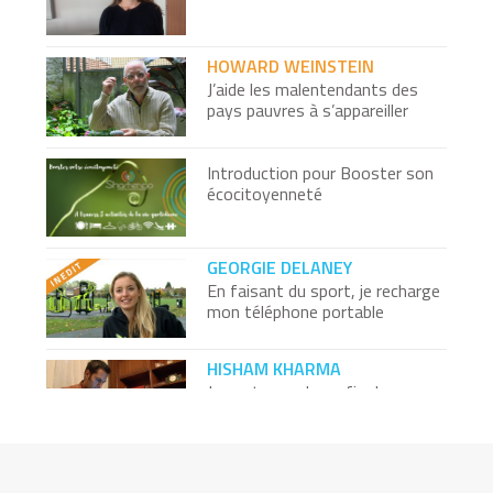
HOWARD WEINSTEIN
J’aide les malentendants des
pays pauvres à s’appareiller
Introduction pour Booster son
écocitoyenneté
GEORGIE DELANEY
En faisant du sport, je recharge
mon téléphone portable
HISHAM KHARMA
Je contourne la mafia du sang
avec ma plateforme gratuite
ESD & Ecole de Condé - Projet