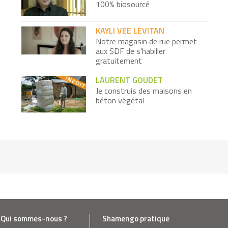
100% biosourcé
KAYLI VEE LEVITAN
Notre magasin de rue permet
aux SDF de s'habiller
gratuitement
LAURENT GOUDET
Je construis des maisons en
béton végétal
NICK MOON
Je change la vie des paysans
africains les plus pauvres
CLÉMENT HOULLIER
Je lave votre verre en dix
secondes à la vapeur
Qui sommes-nous ?
Shamengo pratique
MARY GORDON