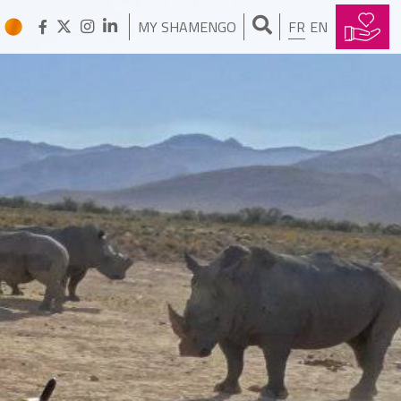
Nous rendons à la terre ce
qu'elle vous a donné, en
MY SHAMENGO
FR
EN
récupérant à domicile vos
biodéchets
PIERRE DUPONCHEL
J'utilise vos vieux jeans pour
isoler vos maisons
JOSE CARLOS VARGAS
J’absorbe toute tache d’huile,
essence et pétrole avec ma
fibre écologique.
ALEXANDRE DUBERNARD
J’installe des climatisations
naturelles au dessus de vos
têtes
DAMIEN VERGNAUD
Mon innovation protège les
rhinocéros du braconnage
HOWARD WEINSTEIN