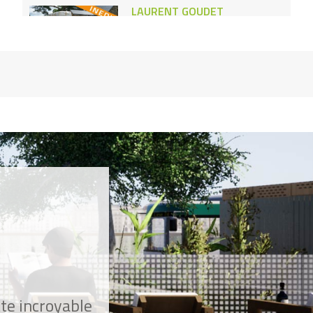
LAURENT GOUDET
Je construis des maisons en
béton végétal
RITA PANICKER
J'ai créé la banque des enfants
ALAIN MAROIS
J’ai créé le premier supermarché
d’objets recyclés
CÉDRIC CARLES
J'utilise la nature pour faire
tourner mes platines
GEORGE MADHAVAN
Mon système permet de boire
l'eau des toilettes
tte incroyable