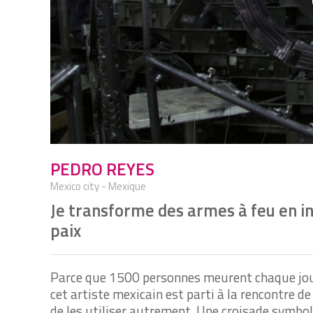
PEDRO REYES
Mexico city - Mexique
Je transforme des armes à feu en 
paix
Parce que 1500 personnes meurent chaque jour 
cet artiste mexicain est parti à la rencontre d
de les utiliser autrement. Une croisade symbol