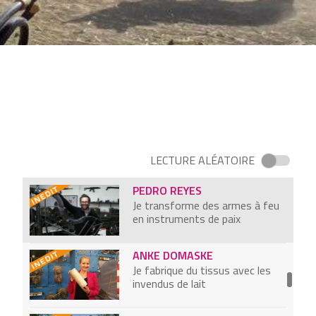
J’aide les malentendants des
pays pauvres à s’appareiller
BERTRAN AUVERT
Les quelques centimètres de
peau que j’enlève vous aident à
vous protéger du SIDA
BENJAMIN CLOUET
Je valorise, grâce à votre urine,
le plus grand gisement de
LECTURE ALÉATOIRE
phosphate au monde
PEDRO REYES
Je transforme des armes à feu
en instruments de paix
ANKE DOMASKE
Je fabrique du tissus avec les
invendus de lait