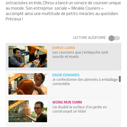
crevettes
ostracisées en Inde, Dhruv a lancé un service de coursier unique
au monde. Son entreprise sociale « Mirakle Couriers »
accomplit ainsi une multitude de petits miracles au quotidien.
Précieux !
AURELIA WOLF
J’ai créé une machine open source pour
faire des teintures naturelles
LECTURE ALÉATOIRE
DHRUV LAKRA
Les coursiers que j’embauche sont
sourds et muets
DAVID EDWARDS
Je confectionne des aliments à emballage
comestible
WONG MUN SUMM
J’ai doublé la surface d’un jardin en
construisant un hôtel