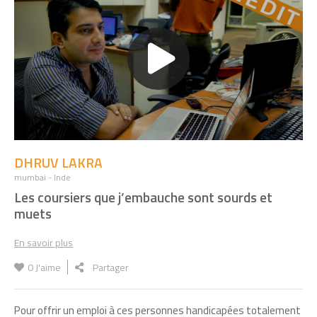
JACQUES BREMOND
Ma technologie réduit les émissions
polluantes de la marine marchande
PATRICIA DUTREUX
Mes briques en bois s'assemblent sans
clou ni vis ni colle
DHRUV LAKRA
ANDREW BASTAWROUS
Je détecte la cataracte grâce au téléphone
mumbai - Inde
portable
Les coursiers que j’embauche sont sourds et
muets
RÉMI SUCCOJA
En savoir plus
Mon vélo électrique fonctionne à
l’hydrogène
0
J'aime
Partager
JAVIER FERNANDEZ
Pour offrir un emploi à ces personnes handicapées totalement
J’ai inventé un bio-plastique à base de