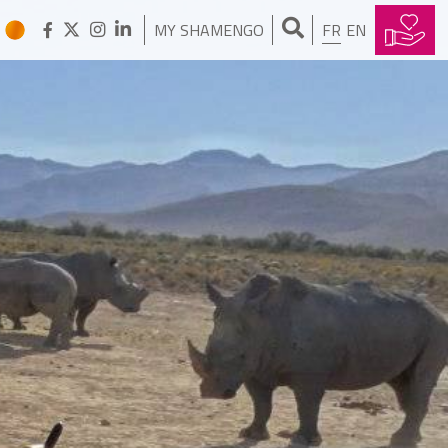
Je fabrique du tissus avec les
invendus de lait
MY SHAMENGO
FR
EN
LUCILE CORNET-VERNET
Ma tisane guérit à 98 % le
paludisme
RENAUD JOSSE
Vivez dans un jardin, grâce à
mes serres urbaines
bioclimatiques
GRANT GIBBS
L'eau roule grâce à mon bidon
FRANCESCA MIAZZO JESSICA SPADACINI
Je transporte fruits et légumes
sur le dernier kilomètre
VANDANA SHIVA