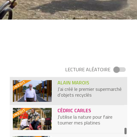
Je redonne vie à des semences
ancestrales
LAURENT GOUDET
Je construis des maisons en
béton végétal
RITA PANICKER
J'ai créé la banque des enfants
LECTURE ALÉATOIRE
ALAIN MAROIS
J’ai créé le premier supermarché
d’objets recyclés
CÉDRIC CARLES
J'utilise la nature pour faire
tourner mes platines