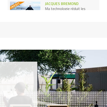
JACQUES BREMOND
Ma technologie réduit les
émissions polluantes de la
marine marchande
PATRICIA DUTREUX
Mes briques en bois
s'assemblent sans clou ni vis ni
colle
ANDREW BASTAWROUS
Je détecte la cataracte grâce au
téléphone portable
RÉMI SUCCOJA
Mon vélo électrique fonctionne
à l’hydrogène
JAVIER FERNANDEZ
J’ai inventé un bio-plastique à
base de crevettes