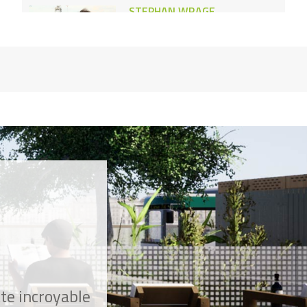
STEPHAN WRAGE
j’ai inventé un cerf-volant pour
tracter les cargos
MASAKI TAKAO
Je fais du bioéthanol avec vos
vieux vêtements
JUNTO OHKI
J’ai créé un langage universel
pour les sourds et muets
GUILLAUME BAPST
J’ai créé les épiceries solidaires
SAM AGUTU
J’ai créé une épargne santé
universelle pour les pays en
tte incroyable
développement