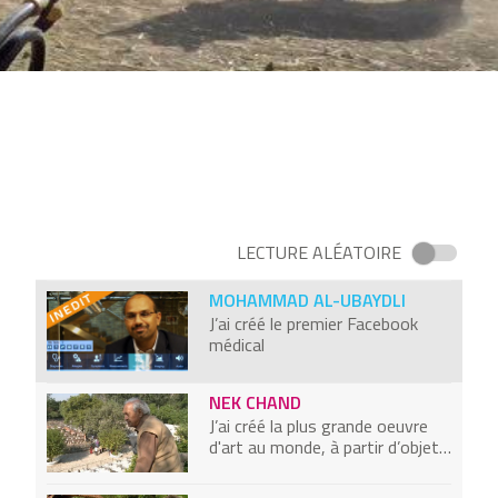
Viens chez moi, c’est mon voisin
qui cuisine
MIGUEL LUENGO
Dégommez le paludisme avec
mon jeu vidéo
DARA O'ROURKE
Mon application responsabilise
vos achats
LECTURE ALÉATOIRE
MOHAMMAD AL-UBAYDLI
J’ai créé le premier Facebook
médical
NEK CHAND
J’ai créé la plus grande oeuvre
d'art au monde, à partir d’objets
recyclés