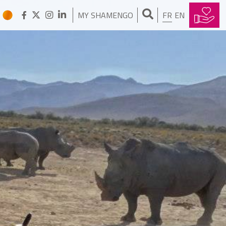
Mon invention peut vous sauver
la peau
MY SHAMENGO
FR
EN
SHAKTIMAT OM MOKSHANANDA
Détendez vous sur mon tapis à
clous
MIGUEL NEIVA
J’aide les daltoniens à voir les
couleurs
BARTHÉLÉMY DOMINICI
J'installe des poubelles en mer
ANDREA COLEMAN
Pour sauver des vies, mes
pilotes sillonnent les pistes les
plus improbables d’Afrique
OLIVIER DESMOULIN