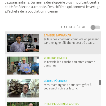
paysans indiens, Sameer a développé le plus important centre
de télémédecine au monde. Des chiffres qui donnent le vertige
à l’échelle de la population indienne.
VERONICA KHOSA
J’accompagne jusqu’à leur dernier
souffle, les victimes du SIDA
LECTURE ALÉATOIRE
SAMEER SAWARKAR
Je fais des check-up complets en passant
par une ligne téléphonique à très bas
débit.
YUKIHIRO KIMURA
Je recycle les couches culottes comme
personne
CÉDRIC PÉCHARD
Mes champignons poussent grâce à
votre petit noir sur le zinc
PHILIPPE OUAKI DI GIORNO