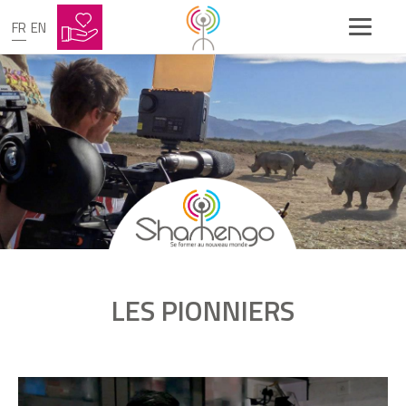
Je lutte contre la maladie de Michael
Jackson
FR
EN
JAVIER DE NICOLO
J’ai créé la République des Enfants pour
les sortir de la rue
KATHERINE FREUND
J'ai fondé la première compagnie d'auto-
partage pour les seniors
STEPHAN WRAGE
j’ai inventé un cerf-volant pour tracter les
cargos
LES PIONNIERS
MASAKI TAKAO
Je fais du bioéthanol avec vos vieux
vêtements
Nathalie DANIEL - Echo-Mer