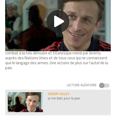
JEREMY GILLEY
London - Royaume-Uni
je me bats pour la paix
FELIPE VERGARA
En savoir plus
J’ai lancé le prêt étudiant équitable
0
J'aime
Partager
EBEN BAYER
Cessez de faire la guerre au moins un jour par an. C’est le
Je fais pousser l’emballage du futur
combat à la fois dérisoire et titanesque mené par Jeremy
auprès des Nations Unies et de tous ceux qui ne connaissent
que le langage des armes. Une victoire de plus sur l’autel de la
paix.
CARLOS FERNANDEZ
J’ai créé une voiture électrique pliable
LECTURE ALÉATOIRE
JEREMY GILLEY
je me bats pour la paix