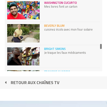
WASHINGTON CUCURTO
Mes livres font un carton
BEVERLY BLUM
cuisinez écolo avec mon four solaire
BRIGHT SIMONS
Je traque les faux médicaments
FRANCINE SHAPIRO
Soignez vos traumatismes grâce à vos
yeux
RETOUR AUX CHAÎNES TV
DANIEL HOFFER
Je viens dormir chez vous