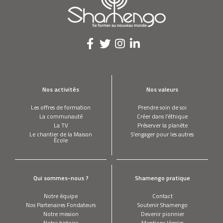
NEIL HARBISSON
Mon troisième oeil traduit les couleurs
en sons
PHIL MORGAN
Nos activités
Nos valeurs
Mon restaurant fonctionne à l’énergie
hydroélectrique
Les offres de formation
Prendre soin de soi
La communauté
Créer dans l’éthique
La TV
Préserver la planète
Le chantier de la Maison
S’engager pour les autres
JEAN KABUTA
École
Faites votre auto-louange
Qui sommes-nous ?
Shamengo pratique
DANIEL CHARBONNIER
Nous avons transformé un bunker en
Notre équipe
Contact
hôtel
Nos Partenaires Fondateurs
Soutenir Shamengo
Notre mission
Devenir pionnier
Notre histoire
Mentions légales