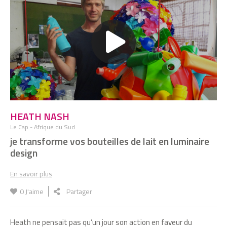
SIMON VÉLEZ
J’utilise le bambou comme d’autres l’acier
GUILHEM CHERON, MARC-DAVID CHOUKROUN
J’ouvre de plus en plus de ruches pour
vous permettre d’acheter des produits
fermiers bon marché
HEATH NASH
SANDRA AGUEBOR
Pour leur éviter le trottoir, je forme des
Le Cap - Afrique du Sud
femmes à devenir mécaniciennes
je transforme vos bouteilles de lait en luminaire
design
ESTEBAN CHORNET
En savoir plus
Je fais mon plein d’essence dans vos
poubelles
0
J'aime
Partager
THIERRY JACQUET
Heath ne pensait pas qu’un jour son action en faveur du
Je dépollue les sols grâce aux plantes