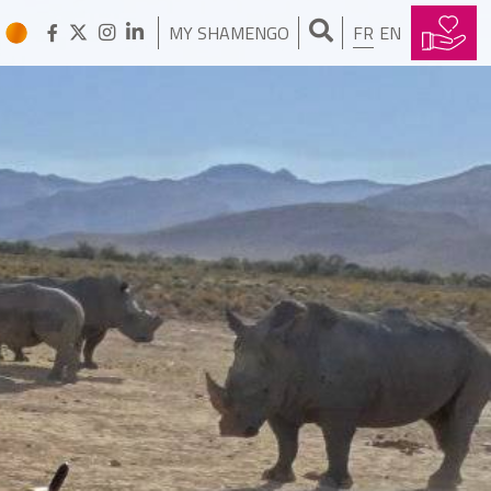
Je forme des rats au déminage
MY SHAMENGO
FR
EN
NINA RAEBER
Je transforme des sacs de
nourriture à poissons en cabas
très chics
JAN IN'T VELD
J’ai créé des lunettes
universelles
RAINER NOLVAK
J’ai créé le Clean up Day
BINDESHWAR PATHAK
Les intouchables que je
réhabilite ne ramassent plus les
excréments humains
SPENCER TUNICK