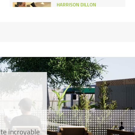
HARRISON DILLON
J’ai créé du carburant à base
d’algues
MADAN KATARIA
je vous fais rire à gorge
déployée
CHRISTIAN MOULLEC
Je vole avec les oiseaux
migrateurs
MICHEL SMIT
Je transforme vos pas de danse
en kilowatt/heure
ATANASE PÉRIFAN
J'ai créé la fête des voisins
tte incroyable