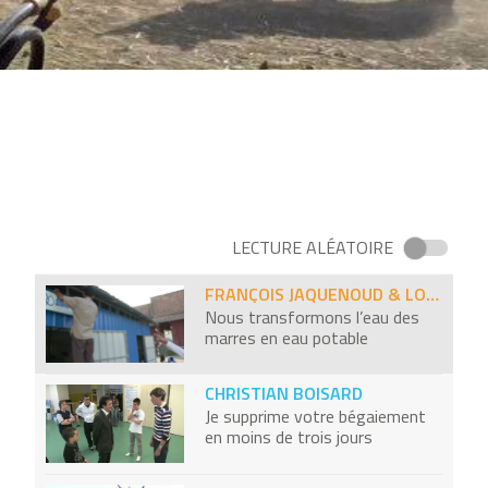
je photographie des milliers de
personnes nues
TOBIAS LEENAERT
J’ai converti ma ville au
végétarisme
JÉRÔME SALOMÉ
je défends le port de la jupe pour
hommes
LECTURE ALÉATOIRE
FRANÇOIS JAQUENOUD & LO CHAY
Nous transformons l’eau des
marres en eau potable
CHRISTIAN BOISARD
Je supprime votre bégaiement
en moins de trois jours