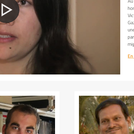
Au 
ho
Vic
Gaz
une
par
mig
En