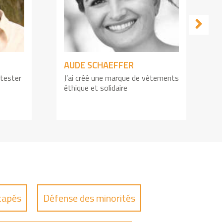
AUDE SCHAEFFER
 tester
J’ai créé une marque de vêtements
J
éthique et solidaire
l
capés
Défense des minorités