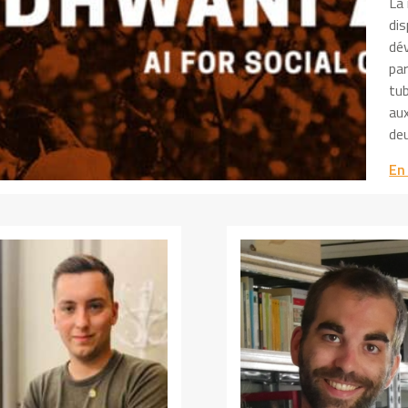
La
dis
dé
par
tub
aux
deu
En