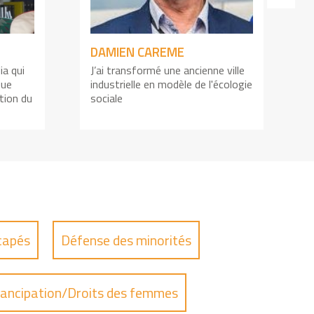
DAMIEN CAREME
ia qui
J’ai transformé une ancienne ville
J
que
industrielle en modèle de l'écologie
ation du
sociale
g
capés
Défense des minorités
ancipation/Droits des femmes