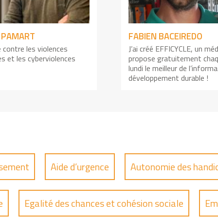
Y PAMART
FABIEN BACEIREDO
e contre les violences
J’ai créé EFFICYCLE, un méd
es et les cyberviolences
propose gratuitement cha
lundi le meilleur de l’inform
développement durable !
issement
Aide d’urgence
Autonomie des handi
e
Egalité des chances et cohésion sociale
Em