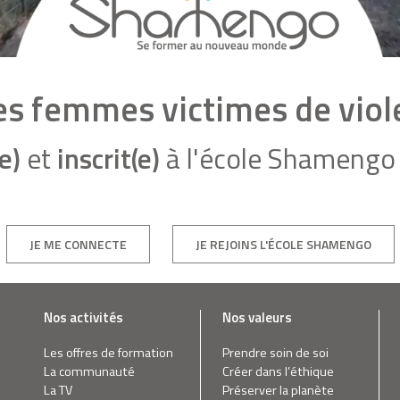
les femmes victimes de vio
e)
et
inscrit(e)
à l'école Shamengo 
JE ME CONNECTE
JE REJOINS L'ÉCOLE SHAMENGO
Nos activités
Nos valeurs
Les offres de formation
Prendre soin de soi
La communauté
Créer dans l’éthique
La TV
Préserver la planète