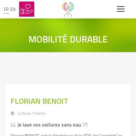
FR
EN
MOBILITÉ DURABLE
FLORIAN BENOIT
Le Rove / France
Je lave vos voitures sans eau
Florian BENOIT est le fondateur et le PDG de CosmétiCar,