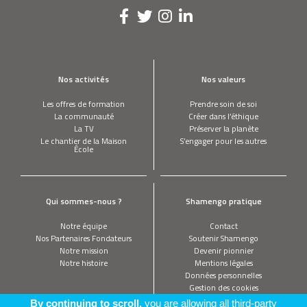
Nos activités
Nos valeurs
Les offres de formation
Prendre soin de soi
La communauté
Créer dans l’éthique
La TV
Préserver la planète
Le chantier de la Maison
S’engager pour les autres
École
Qui sommes-nous ?
Shamengo pratique
Notre équipe
Contact
Nos Partenaires Fondateurs
Soutenir Shamengo
Notre mission
Devenir pionnier
Notre histoire
Mentions légales
Données personnelles
Gestion des cookies
By continuing to scroll,
you are allowing all third-party