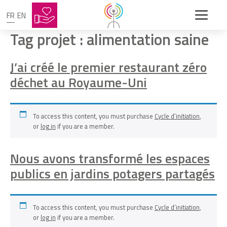
FR
EN
Tag projet :
alimentation saine
J’ai créé le premier restaurant zéro
déchet au Royaume-Uni
To access this content, you must purchase
Cycle d’initiation
,
or
log in
if you are a member.
Nous avons transformé les espaces
publics en jardins potagers partagés
To access this content, you must purchase
Cycle d’initiation
,
or
log in
if you are a member.