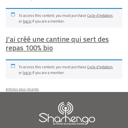
To access this content, you must purchase
Cycle d’initiation
,
or
log in
if you are a member.
J’ai créé une cantine qui sert des
repas 100% bio
To access this content, you must purchase
Cycle d’initiation
,
or
log in
if you are a member.
Navigation
Articles plus récents
des
articles