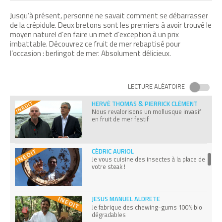
DAVID EDWARDS
Jusqu’à présent, personne ne savait comment se débarrasser
Je confectionne des aliments à emballage
comestible
de la crépidule. Deux bretons sont les premiers à avoir trouvé le
moyen naturel d’en faire un met d’exception à un prix
imbattable. Découvrez ce fruit de mer rebaptisé pour
l’occasion : berlingot de mer. Absolument délicieux.
MASARU EMOTO
L’eau parle à travers les cristaux que je
forme
LECTURE ALÉATOIRE
HERVÉ THOMAS & PIERRICK CLÉMENT
Nous revalorisons un mollusque invasif
en fruit de mer festif
CÉDRIC AURIOL
Je vous cuisine des insectes à la place de
votre steak !
JESÚS MANUEL ALDRETE
Je fabrique des chewing-gums 100% bio
dégradables