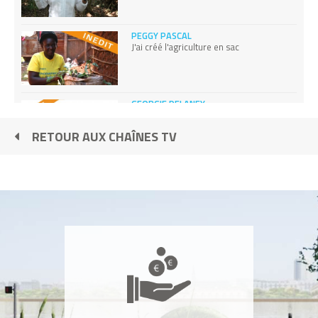
PEGGY PASCAL
J'ai créé l'agriculture en sac
GEORGIE DELANEY
En faisant du sport, je recharge mon
téléphone portable
RETOUR AUX CHAÎNES TV
TAL BEN SHAHAR
Je vous apprends le bonheur
ERNESTO GRAMSH
Mon invention peut vous sauver la peau
SHAKTIMAT OM MOKSHANANDA