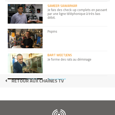
SAMEER SAWARKAR
Je fais des check-up complets en passant
par une ligne téléphonique à très bas
débit.
Popins
BART WEETJENS
Je forme des rats au déminage
JOSH NESBIT
RETOUR AUX CHAÎNES TV
Je sauve des vies grâce au téléphone
portable
VERONIKA SCOTT
J’ai créé un manteau-duvet pour les sans
abri