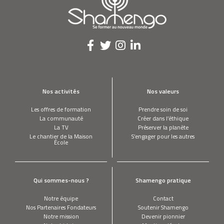
MARTINE POSTMA
J’ai créé les Repair Café
Philippe Ouaki Di Giorno - Skyverde
Nos activités
Nos valeurs
Les offres de formation
Prendre soin de soi
La communauté
Créer dans l’éthique
SHANE CHEN
La TV
Préserver la planète
Mon invention révolutionne vos
Le chantier de la Maison
S’engager pour les autres
déplacements individuels
École
Clip Villa Shamengo COP 21
Qui sommes-nous ?
Shamengo pratique
Notre équipe
Contact
Nos Partenaires Fondateurs
Soutenir Shamengo
Notre mission
Devenir pionnier
Booster son écocitoyenneté à travers 8