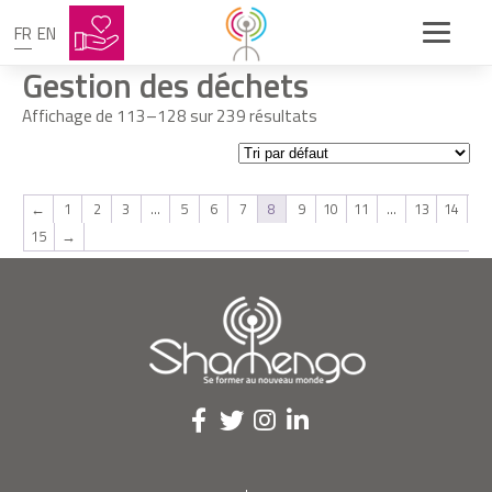
FR
EN
Gestion des déchets
Affichage de 113–128 sur 239 résultats
←
1
2
3
…
5
6
7
8
9
10
11
…
13
14
15
→