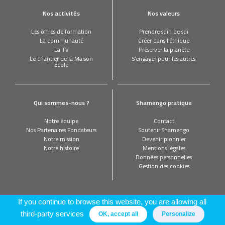
Nos activités
Nos valeurs
Les offres de formation
Prendre soin de soi
La communauté
Créer dans l’éthique
La TV
Préserver la planète
Le chantier de la Maison
S’engager pour les autres
École
Qui sommes-nous ?
Shamengo pratique
Notre équipe
Contact
Nos Partenaires Fondateurs
Soutenir Shamengo
Notre mission
Devenir pionnier
Notre histoire
Mentions légales
Données personnelles
Gestion des cookies
If you continue to browse this website, you are allowing all
third-party services
OK, accept all
Personalize