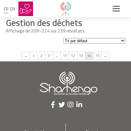
FR
EN
Gestion des déchets
Affichage de 209–224 sur 239 résultats
←
1
2
3
…
11
12
13
14
15
→