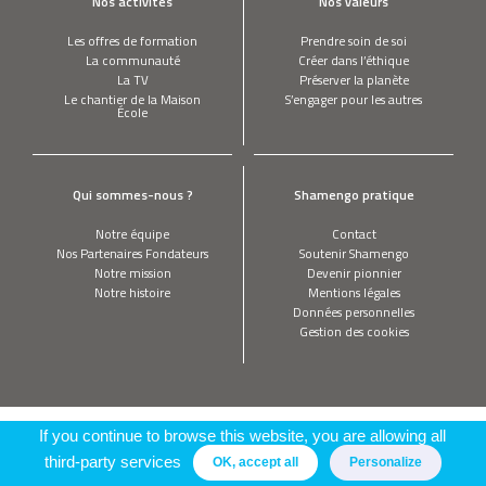
Nos activités
Nos valeurs
Les offres de formation
Prendre soin de soi
La communauté
Créer dans l’éthique
La TV
Préserver la planète
Le chantier de la Maison
S’engager pour les autres
École
Qui sommes-nous ?
Shamengo pratique
Notre équipe
Contact
Nos Partenaires Fondateurs
Soutenir Shamengo
Notre mission
Devenir pionnier
Notre histoire
Mentions légales
Données personnelles
Gestion des cookies
If you continue to browse this website, you are allowing all
third-party services
OK, accept all
Personalize