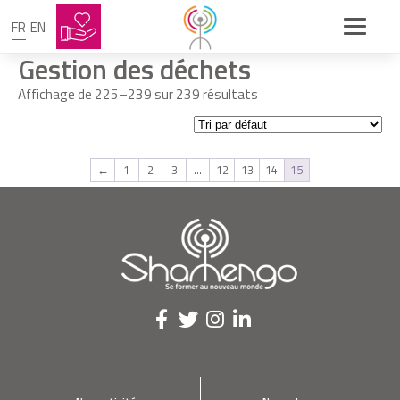
FR
EN
Gestion des déchets
Affichage de 225–239 sur 239 résultats
←
1
2
3
…
12
13
14
15