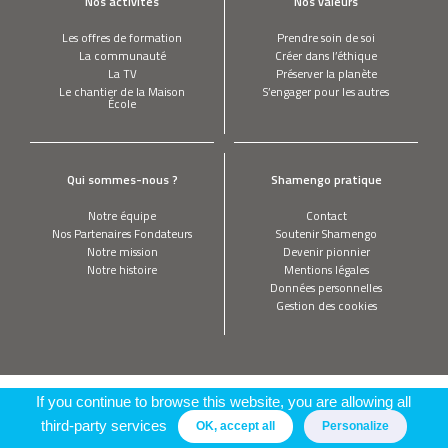
Nos activités
Nos valeurs
Les offres de formation
Prendre soin de soi
La communauté
Créer dans l’éthique
La TV
Préserver la planète
Le chantier de la Maison
S’engager pour les autres
École
Qui sommes-nous ?
Shamengo pratique
Notre équipe
Contact
Nos Partenaires Fondateurs
Soutenir Shamengo
Notre mission
Devenir pionnier
Notre histoire
Mentions légales
Données personnelles
Gestion des cookies
If you continue to browse this website, you are allowing all
third-party services
OK, accept all
Personalize