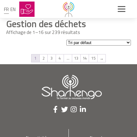
FR
EN
Gestion des déchets
Affichage de 1–16 sur 239 résultats
1
2
3
4
…
13
14
15
→