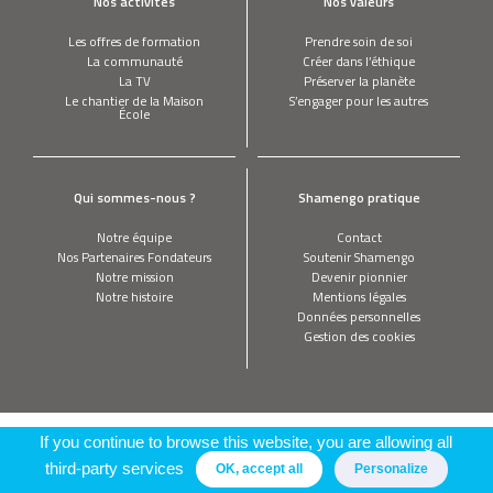
Nos activités
Nos valeurs
Les offres de formation
Prendre soin de soi
La communauté
Créer dans l’éthique
La TV
Préserver la planète
Le chantier de la Maison
S’engager pour les autres
École
Qui sommes-nous ?
Shamengo pratique
Notre équipe
Contact
Nos Partenaires Fondateurs
Soutenir Shamengo
Notre mission
Devenir pionnier
Notre histoire
Mentions légales
Données personnelles
Gestion des cookies
If you continue to browse this website, you are allowing all
third-party services
OK, accept all
Personalize