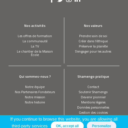
Nos activités
Nos valeurs
Les offres de formation
Prendre soin de soi
La communauté
Créer dans l’éthique
La TV
Préserver la planète
Le chantier de la Maison
S’engager pour les autres
École
Qui sommes-nous ?
Shamengo pratique
Notre équipe
Contact
Nos Partenaires Fondateurs
Soutenir Shamengo
Notre mission
Devenir pionnier
Notre histoire
Mentions légales
Données personnelles
Gestion des cookies
If you continue to browse this website, you are allowing all
third-party services
OK, accept all
Personalize