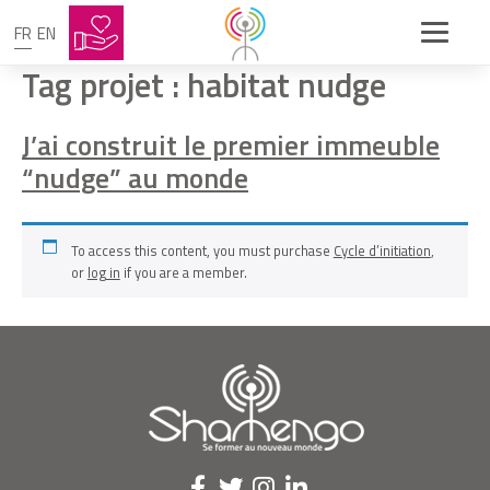
FR
EN
Tag projet :
habitat nudge
J’ai construit le premier immeuble
“nudge” au monde
To access this content, you must purchase
Cycle d’initiation
,
or
log in
if you are a member.