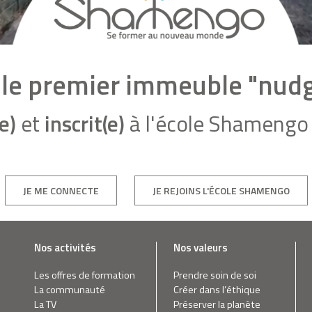
it le premier immeuble "nu
e)
et
inscrit(e)
à l'école Shamengo 
JE ME CONNECTE
JE REJOINS L'ÉCOLE SHAMENGO
Nos activités
Nos valeurs
Les offres de formation
Prendre soin de soi
La communauté
Créer dans l’éthique
La TV
Préserver la planète