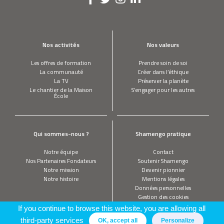
Nos activités
Nos valeurs
Les offres de formation
Prendre soin de soi
La communauté
Créer dans l’éthique
La TV
Préserver la planète
Le chantier de la Maison
S’engager pour les autres
École
Qui sommes-nous ?
Shamengo pratique
Notre équipe
Contact
Nos Partenaires Fondateurs
Soutenir Shamengo
Notre mission
Devenir pionnier
Notre histoire
Mentions légales
Données personnelles
Gestion des cookies
If you continue to browse this website, you are allowing all
third-party services
OK, accept all
Personalize