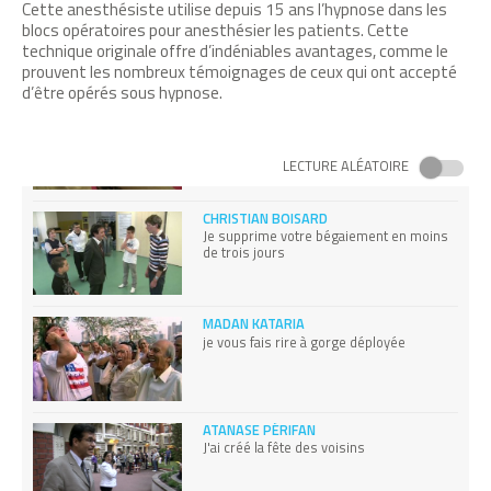
TOBIAS LEENAERT
Cette anesthésiste utilise depuis 15 ans l’hypnose dans les
J’ai converti ma ville au végétarisme
blocs opératoires pour anesthésier les patients. Cette
technique originale offre d’indéniables avantages, comme le
prouvent les nombreux témoignages de ceux qui ont accepté
d’être opérés sous hypnose.
JÉRÔME SALOMÉ
je défends le port de la jupe pour
hommes
LECTURE ALÉATOIRE
CHRISTIAN BOISARD
Je supprime votre bégaiement en moins
de trois jours
MADAN KATARIA
je vous fais rire à gorge déployée
ATANASE PÉRIFAN
J'ai créé la fête des voisins