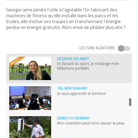
Je fabrique des chewing-gums 100% bio
dégradables
Georgie aime joindre l’utile à l’agréable ! En fabricant des
machines de fitness qu’elle installe dans les parcs et les
écoles, elle motive ses troupes en transformant l’énergie
perdue en énergie gratuite. Alors envie de pédaler plus vite ?
PEGGY PASCAL
J'ai créé l'agriculture en sac
LECTURE ALÉATOIRE
GEORGIE DELANEY
En faisant du sport, je recharge mon
téléphone portable
TAL BEN SHAHAR
Je vous apprends le bonheur
ERNESTO GRAMSH
Mon invention peut vous sauver la peau