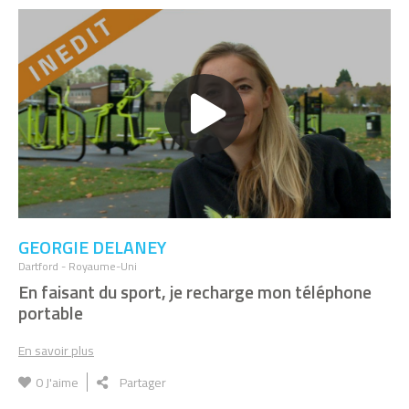
Jean-Daniel Muller . Co-créateur de Siel Bleu
DAVID EDWARDS
Je confectionne des aliments à emballage
comestible
MASARU EMOTO
L’eau parle à travers les cristaux que je
forme
HERVÉ THOMAS & PIERRICK CLÉMENT
GEORGIE DELANEY
Nous revalorisons un mollusque invasif
en fruit de mer festif
Dartford - Royaume-Uni
En faisant du sport, je recharge mon téléphone
portable
CÉDRIC AURIOL
Je vous cuisine des insectes à la place de
votre steak !
En savoir plus
0
J'aime
Partager
JESÚS MANUEL ALDRETE