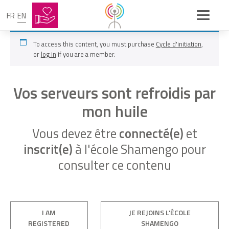
FR
EN
To access this content, you must purchase
Cycle d'initiation
,
or
log in
if you are a member.
Vos serveurs sont refroidis par
mon huile
Vous devez être
connecté(e)
et
inscrit(e)
à l'école Shamengo pour
consulter ce contenu
I AM
JE REJOINS L'ÉCOLE
REGISTERED
SHAMENGO