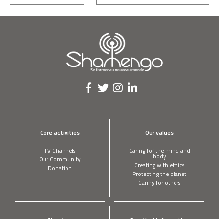
Core activities
Our values
TV Channels
Caring for the mind and
body
Our Community
Creating with ethics
Donation
Protecting the planet
Caring for others