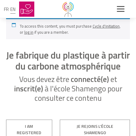
FR
EN
To access this content, you must purchase
Cycle d'initiation
,
or
log in
if you are a member.
Je fabrique du plastique à partir
du carbone atmosphérique
Vous devez être
connecté(e)
et
inscrit(e)
à l'école Shamengo pour
consulter ce contenu
I AM
JE REJOINS L'ÉCOLE
REGISTERED
SHAMENGO