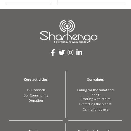
Core activities
Our values
TV Channels
Caring for the mind and
body
Our Community
Creating with ethics
Donation
Protecting the planet
Caring for others