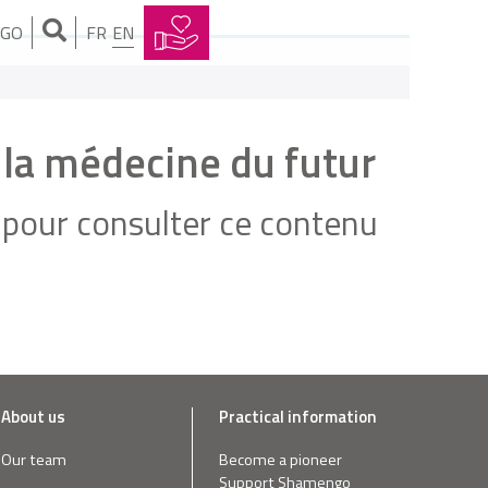
NGO
FR
EN
e la médecine du futur
pour consulter ce contenu
About us
Practical information
Our team
Become a pioneer
Support Shamengo