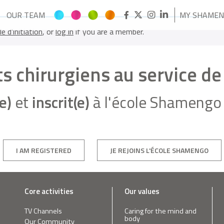
OUR TEAM
MY SHAME
le d'initiation
, or
log in
if you are a member.
ts chirurgiens au service d
e)
et
inscrit(e)
à l'école Shamengo 
I AM REGISTERED
JE REJOINS L'ÉCOLE SHAMENGO
Core activities
Our values
TV Channels
Caring for the mind and
body
Our Community