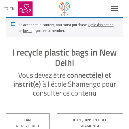
FR
EN
To access this content, you must purchase
Cycle d'initiation
,
or
log in
if you are a member.
I recycle plastic bags in New
Delhi
Vous devez être
connecté(e)
et
inscrit(e)
à l'école Shamengo pour
consulter ce contenu
I AM
JE REJOINS L'ÉCOLE
REGISTERED
SHAMENGO