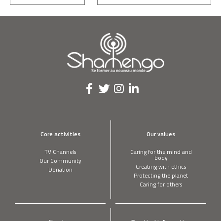
Core activities
Our values
TV Channels
Caring for the mind and
body
Our Community
Creating with ethics
Donation
Protecting the planet
Caring for others