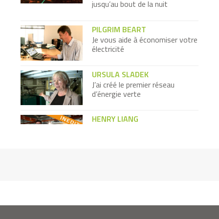
jusqu’au bout de la nuit
PILGRIM BEART
Je vous aide à économiser votre
électricité
URSULA SLADEK
J’ai créé le premier réseau
d’énergie verte
HENRY LIANG
Je fabrique du papier en pierre
BETHELEM TILAHUN
Je marche des kilomètres avec
mes pneus recyclés
François Waendendries -