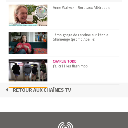
Anne Walryck - Bordeaux Métropole
Témoignage de Caroline sur l'école
Shamengo (promo Abeille)
CHARLIE TODD
J’ai créé les flash mob
RETOUR AUX CHAÎNES TV
Signez notre pétition et partagez-la !
OLIVIER DESURMONT
Je lave les voitures sans eau