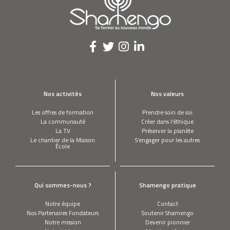
NINA RAEBER
Je transforme des sacs de nourriture à
poissons en cabas très chics
CLÉMENT SHALA
Mon brasero n’en perd pas une miette
Nos activités
Nos valeurs
Les offres de formation
Prendre soin de soi
La communauté
Créer dans l’éthique
CÉDRIC AURIOL
La TV
Préserver la planète
Je vous cuisine des insectes à la place de
Le chantier de la Maison
S’engager pour les autres
votre steak !
École
ERIC SCOTTO
Je construis des serres photovoltaïques
Qui sommes-nous ?
Shamengo pratique
pour marier énergie verte et agriculture
bio
Notre équipe
Contact
Nos Partenaires Fondateurs
Soutenir Shamengo
Notre mission
Devenir pionnier
ARNOUD RASKIN & ANN VAN HELLEMONT