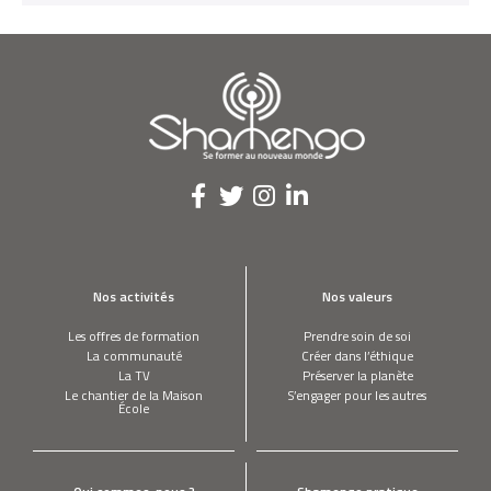
Nos activités
Nos valeurs
Les offres de formation
Prendre soin de soi
La communauté
Créer dans l’éthique
La TV
Préserver la planète
Le chantier de la Maison
S’engager pour les autres
École