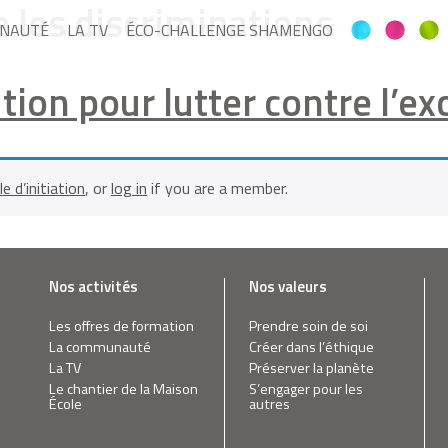
e les discriminations
NAUTÉ
LA TV
ÉCO-CHALLENGE SHAMENGO
ution pour lutter contre l’
le d’initiation
, or
log in
if you are a member.
Nos activités
Nos valeurs
Les offres de formation
Prendre soin de soi
La communauté
Créer dans l’éthique
La TV
Préserver la planète
Le chantier de la Maison
S’engager pour les
École
autres