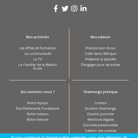
Nos activités
Nos valeurs
Les offres de formation
Prendre soin de soi
La communauté
Créer dans l’éthique
La TV
Préserver la planète
Le chantier de la Maison
S’engager pour les autres
École
Qui sommes-nous ?
Shamengo pratique
Notre équipe
Contact
Nos Partenaires Fondateurs
Soutenir Shamengo
Notre mission
Devenir pionnier
Notre histoire
Mentions légales
Données personnelles
Gestion des cookies
If you continue to browse this website, you are allowing all