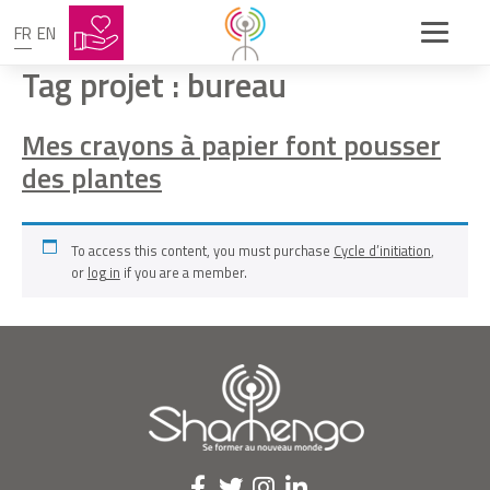
FR
EN
Tag projet :
bureau
Mes crayons à papier font pousser
des plantes
To access this content, you must purchase
Cycle d’initiation
,
or
log in
if you are a member.