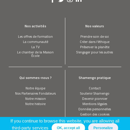
Nos activités
Nos valeurs
Les offres de formation
Prendre soin de soi
La communauté
Créer dans l’éthique
La TV
Préserver la planète
Le chantier de la Maison
S’engager pour les autres
École
Qui sommes-nous ?
Shamengo pratique
Notre équipe
Contact
Nos Partenaires Fondateurs
Soutenir Shamengo
Notre mission
Devenir pionnier
Notre histoire
Mentions légales
Données personnelles
Gestion des cookies
If you continue to browse this website, you are allowing all
third-party services
OK, accept all
Personalize