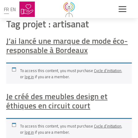
FR
EN
Tag projet :
artisanat
J’ai lancé une marque de mode éco-
responsable à Bordeaux
To access this content, you must purchase
Cycle d’initiation
,
or
log in
if you are a member.
Je créé des meubles design et
éthiques en circuit court
To access this content, you must purchase
Cycle d’initiation
,
or
log in
if you are a member.