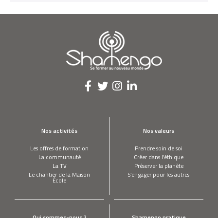
Nos activités
Nos valeurs
Les offres de formation
Prendre soin de soi
La communauté
Créer dans l’éthique
La TV
Préserver la planète
Le chantier de la Maison
S’engager pour les autres
École
Qui sommes-nous ?
Shamengo pratique