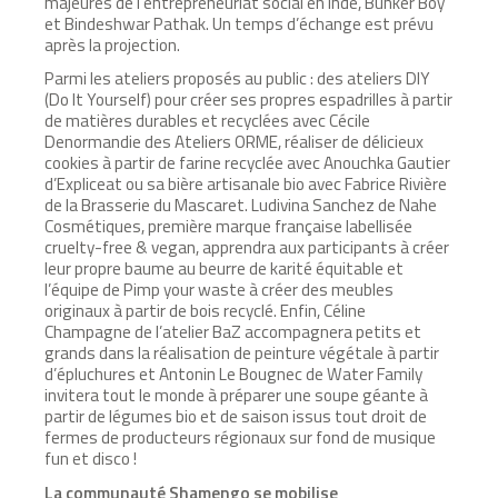
majeures de l’entrepreneuriat social en Inde, Bunker Boy
et Bindeshwar Pathak. Un temps d’échange est prévu
après la projection.
Parmi les ateliers proposés au public : des ateliers DIY
(Do It Yourself) pour créer ses propres espadrilles à partir
de matières durables et recyclées avec Cécile
Denormandie des Ateliers ORME, réaliser de délicieux
cookies à partir de farine recyclée avec Anouchka Gautier
d’Expliceat ou sa bière artisanale bio avec Fabrice Rivière
de la Brasserie du Mascaret. Ludivina Sanchez de Nahe
Cosmétiques, première marque française labellisée
cruelty-free & vegan, apprendra aux participants à créer
leur propre baume au beurre de karité équitable et
l’équipe de Pimp your waste à créer des meubles
originaux à partir de bois recyclé. Enfin, Céline
Champagne de l’atelier BaZ accompagnera petits et
grands dans la réalisation de peinture végétale à partir
d’épluchures et Antonin Le Bougnec de Water Family
invitera tout le monde à préparer une soupe géante à
partir de légumes bio et de saison issus tout droit de
fermes de producteurs régionaux sur fond de musique
fun et disco !
La communauté Shamengo se mobilise