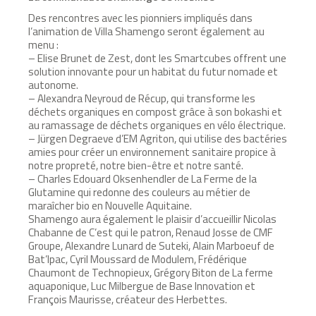
Des rencontres avec les pionniers impliqués dans
l’animation de Villa Shamengo seront également au
menu :
– Elise Brunet de Zest, dont les Smartcubes offrent une
solution innovante pour un habitat du futur nomade et
autonome.
– Alexandra Neyroud de Récup, qui transforme les
déchets organiques en compost grâce à son bokashi et
au ramassage de déchets organiques en vélo électrique.
– Jürgen Degraeve d’EM Agriton, qui utilise des bactéries
amies pour créer un environnement sanitaire propice à
notre propreté, notre bien-être et notre santé.
– Charles Edouard Oksenhendler de La Ferme de la
Glutamine qui redonne des couleurs au métier de
maraîcher bio en Nouvelle Aquitaine.
Shamengo aura également le plaisir d’accueillir Nicolas
Chabanne de C’est qui le patron, Renaud Josse de CMF
Groupe, Alexandre Lunard de Suteki, Alain Marboeuf de
Bat’Ipac, Cyril Moussard de Modulem, Frédérique
Chaumont de Technopieux, Grégory Biton de La ferme
aquaponique, Luc Milbergue de Base Innovation et
François Maurisse, créateur des Herbettes.