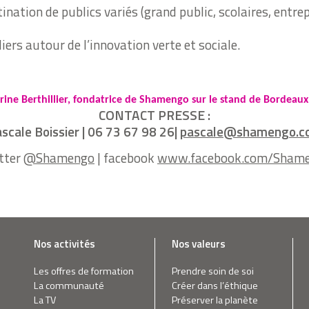
ination de publics variés (grand public, scolaires, entre
iers autour de l’innovation verte et sociale.
erine Berthillier, fondatrice de Shamengo 
sur le stand de Bordeaux
CONTACT PRESSE :
scale Boissier | 06 73 67 98 26|
pascale@shamengo.c
tter
@Shamengo
| facebook
www.facebook.com/Sham
Nos activités
Nos valeurs
Les offres de formation
Prendre soin de soi
La communauté
Créer dans l’éthique
La TV
Préserver la planète