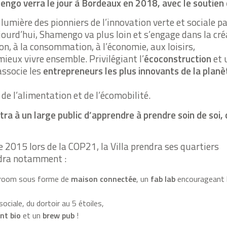
mengo verra le jour à Bordeaux en 2018, avec le soutie
umière des pionniers de l’innovation verte et sociale p
jourd’hui, Shamengo va plus loin et s’engage dans la cré
on, à la consommation, à l’économie, aux loisirs,
mieux vivre ensemble. Privilégiant l’
écoconstruction
et 
associe les
entrepreneurs les plus innovants de la planè
, de l’alimentation et de l’écomobilité.
ra à un large public d’apprendre à prendre soin de soi, 
 2015 lors de la COP21, la Villa prendra ses quartiers
dra notamment :
w room sous forme de
maison connectée
, un
fab lab
encourageant l
ociale, du dortoir au 5 étoiles,
nt bio
et un
brew pub
!