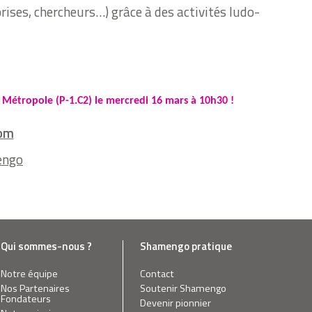
prises, chercheurs…) grâce à des activités ludo-
 Métropole (P-1.C2) le mercredi 16 mars à 10h30 !
om
engo
Qui sommes-nous ?
Shamengo pratique
Notre équipe
Contact
Nos Partenaires
Soutenir Shamengo
Fondateurs
Devenir pionnier