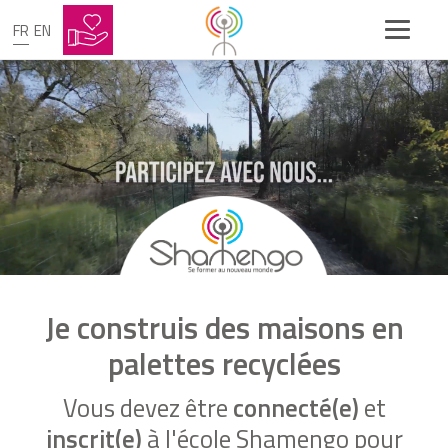
FR
EN
Je construis des maisons en
palettes recyclées
Vous devez être
connecté(e)
et
inscrit(e)
à l'école Shamengo pour