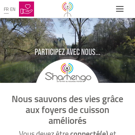
FR
EN
Nous sauvons des vies grâce
aux foyers de cuisson
améliorés
Vous devez être
connecté(e)
et