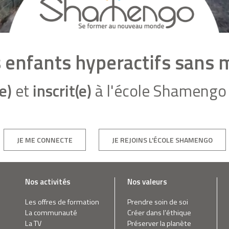
es enfants hyperactifs sans
e)
et
inscrit(e)
à l'école Shamengo 
JE ME CONNECTE
JE REJOINS L'ÉCOLE SHAMENGO
Nos activités
Nos valeurs
Les offres de formation
Prendre soin de soi
La communauté
Créer dans l’éthique
La TV
Préserver la planète