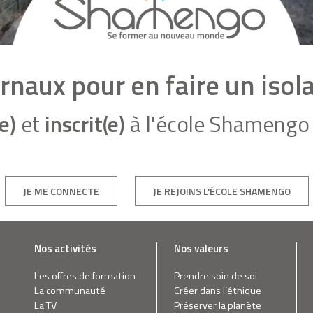
urnaux pour en faire un isol
e)
et
inscrit(e)
à l'école Shamengo 
JE ME CONNECTE
JE REJOINS L'ÉCOLE SHAMENGO
Nos activités
Nos valeurs
Les offres de formation
Prendre soin de soi
La communauté
Créer dans l’éthique
La TV
Préserver la planète