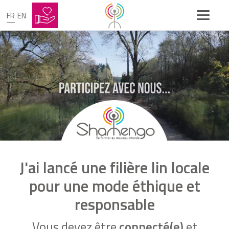
FR
EN
J'ai lancé une filière lin locale
pour une mode éthique et
responsable
Vous devez être
connecté(e)
et